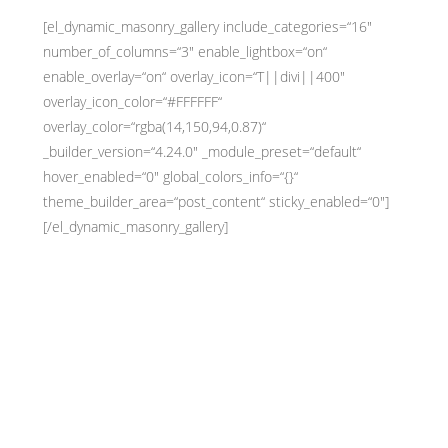
[el_dynamic_masonry_gallery include_categories=“16″
number_of_columns=“3″ enable_lightbox=“on“
enable_overlay=“on“ overlay_icon=“T||divi||400″
overlay_icon_color=“#FFFFFF“
overlay_color=“rgba(14,150,94,0.87)“
_builder_version=“4.24.0″ _module_preset=“default“
hover_enabled=“0″ global_colors_info=“{}“
theme_builder_area=“post_content“ sticky_enabled=“0″]
[/el_dynamic_masonry_gallery]