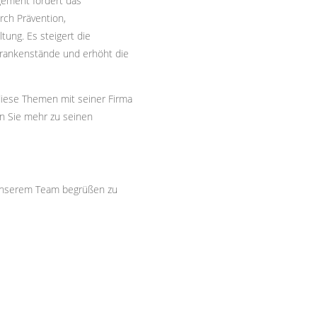
ement fördert das
rch Prävention,
ung. Es steigert die
 Krankenstände und erhöht die
diese Themen mit seiner Firma
n Sie mehr zu seinen
 unserem Team begrüßen zu